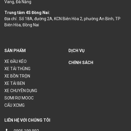
Vang, Đà Nẵng
Trung tâm 4S Đồng Nai:
Địa chỉ : Số 18A, đường 2A, KCN Biên Hòa 2, phường An Bình, TP
Biên Hòa, Đồng Nai
SẢN PHẨM
DỊCH VỤ
XE ĐẦU KÉO
CHÍNH SÁCH
XE TẢI THÙNG
XE BỒN TRỘN
XE TẢI BEN
XE CHUYÊN DỤNG
SƠMI RƠ MOOC
CẨU XCMG
LIÊN HỆ VỚI CHÚNG TÔI