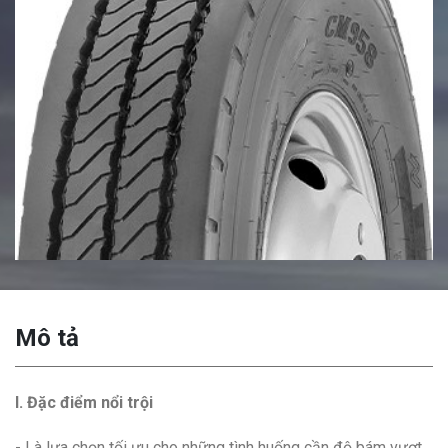
Mô tả
I. Đặc điểm nổi trội
- Là lựa chọn tối ưu cho những tình huống cần độ bám vượt