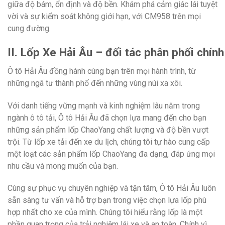
giữa độ bám, ổn định và độ bền. Khám phá cảm giác lái tuyệt
vời và sự kiểm soát không giới hạn, với CM958 trên mọi
cung đường.
II. Lốp Xe Hải Âu – đối tác phân phối ch
Ô tô Hải Âu đồng hành cùng bạn trên mọi hành trình, từ
những ngã tư thành phố đến những vùng núi xa xôi.
Với danh tiếng vững mạnh và kinh nghiệm lâu năm trong
ngành ô tô tải, Ô tô Hải Âu đã chọn lựa mang đến cho bạn
những sản phẩm lốp ChaoYang chất lượng và độ bền vượt
trội. Từ lốp xe tải đến xe du lịch, chúng tôi tự hào cung cấp
một loạt các sản phẩm lốp ChaoYang đa dạng, đáp ứng mọi
nhu cầu và mong muốn của bạn.
Cùng sự phục vụ chuyên nghiệp và tận tâm, Ô tô Hải Âu luôn
sẵn sàng tư vấn và hỗ trợ bạn trong việc chọn lựa lốp phù
hợp nhất cho xe của mình. Chúng tôi hiểu rằng lốp là một
phần quan trọng của trải nghiệm lái xe và an toàn. Chính vì