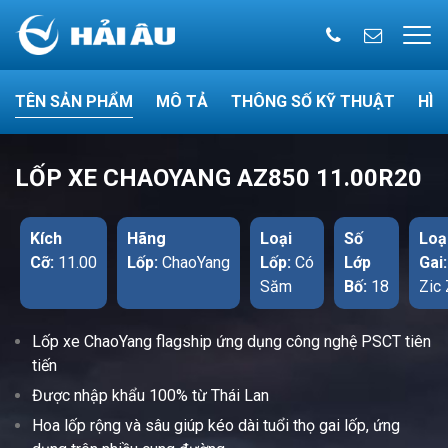
TÊN SẢN PHẨM
MÔ TẢ
THÔNG SỐ KỸ THUẬT
HÌN
LỐP XE CHAOYANG AZ850 11.00R20
Kích
Hãng
Loại
Số
Loạ
Cỡ:
11.00
Lốp:
ChaoYang
Lốp:
Có
Lớp
Gai
Săm
Bố:
18
Zic
Lốp xe ChaoYang flagship ứng dụng công nghệ PSCT tiên
tiến
Được nhập khẩu 100% từ Thái Lan
Hoa lốp rộng và sâu giúp kéo dài tuổi thọ gai lốp, ứng