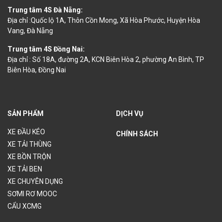
Trung tâm 4S Đà Nẵng:
Địa chỉ :Quốc lộ 1A, Thôn Cồn Mong, Xã Hòa Phước, Huyện Hòa
Vang, Đà Nẵng
Trung tâm 4S Đồng Nai:
Địa chỉ : Số 18A, đường 2A, KCN Biên Hòa 2, phường An Bình, TP
Biên Hòa, Đồng Nai
SẢN PHẨM
DỊCH VỤ
XE ĐẦU KÉO
CHÍNH SÁCH
XE TẢI THÙNG
XE BỒN TRỘN
XE TẢI BEN
XE CHUYÊN DỤNG
SƠMI RƠ MOOC
CẨU XCMG