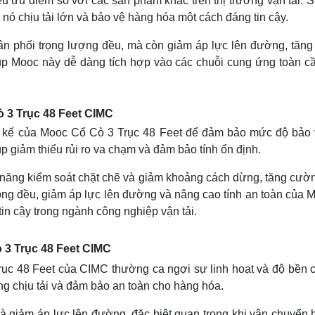
u ưu điểm so với các sản phẩm khác trên thị trường vận tải.
p nó chịu tải lớn và bảo vệ hàng hóa một cách đáng tin cậy.
ân phối trọng lượng đều, mà còn giảm áp lực lên đường, tăn
úp Mooc này dễ dàng tích hợp vào các chuỗi cung ứng toàn cầu
 3 Trục 48 Feet CIMC
t kế của Mooc Cổ Cò 3 Trục 48 Feet để đảm bảo mức độ bảo v
úp giảm thiểu rủi ro va chạm và đảm bảo tính ổn định.
năng kiểm soát chặt chẽ và giảm khoảng cách dừng, tăng cường
đồng đều, giảm áp lực lên đường và nâng cao tính an toàn của
in cậy trong ngành công nghiệp vận tải.
3 Trục 48 Feet CIMC
ục 48 Feet của CIMC thường ca ngợi sự linh hoạt và độ bền 
ng chịu tải và đảm bảo an toàn cho hàng hóa.
 và giảm áp lực lên đường, đặc biệt quan trọng khi vận chuyể