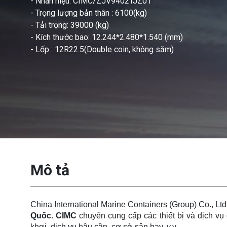
- Nhãn hiệu: CIMC/ZJV9402TJZ01
- Trọng lượng bản thân : 6100(kg)
- Tải trọng: 39000 (kg)
- Kích thước bao: 12.244*2.480*1.540 (mm)
- Lốp : 12R22.5(Double coin, không săm)
Mô tả
China International Marine Containers (Group) Co., Lt
Quốc
.
CIMC
chuyên cung cấp các thiết bị và dịch vụ 
khơi, dịch vụ hậu cần, cơ sở sân bay, v.v.