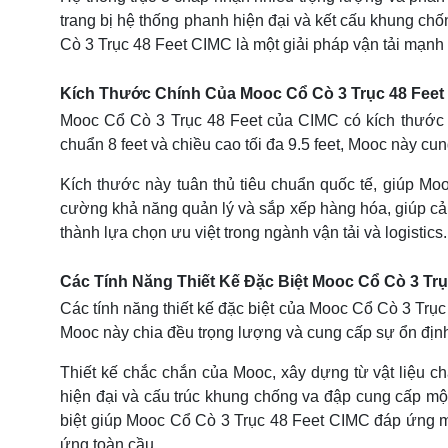
trang bị hệ thống phanh hiện đại và kết cấu khung ch
Cò 3 Trục 48 Feet CIMC là một giải pháp vận tải mạnh 
Kích Thước Chính Của Mooc Cổ Cò 3 Trục 48 Feet
Mooc Cổ Cò 3 Trục 48 Feet của CIMC có kích thước c
chuẩn 8 feet và chiều cao tối đa 9.5 feet, Mooc này cu
Kích thước này tuân thủ tiêu chuẩn quốc tế, giúp Moo
cường khả năng quản lý và sắp xếp hàng hóa, giúp cải
thành lựa chọn ưu việt trong ngành vận tải và logistics.
Các Tính Năng Thiết Kế Đặc Biệt Mooc Cổ Cò 3 Trụ
Các tính năng thiết kế đặc biệt của Mooc Cổ Cò 3 Trục
Mooc này chia đều trọng lượng và cung cấp sự ổn địn
Thiết kế chắc chắn của Mooc, xây dựng từ vật liệu c
hiện đại và cấu trúc khung chống va đập cung cấp mộ
biệt giúp Mooc Cổ Cò 3 Trục 48 Feet CIMC đáp ứng mọ
ứng toàn cầu.